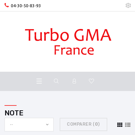
04-30-50-83-93
NOTE
COMPARER (
0
)
--