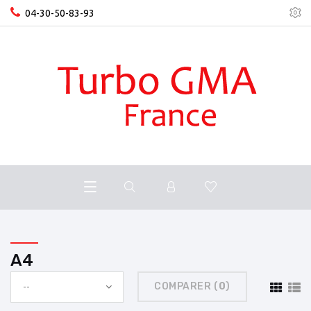
04-30-50-83-93
A4
COMPARER (
0
)
--