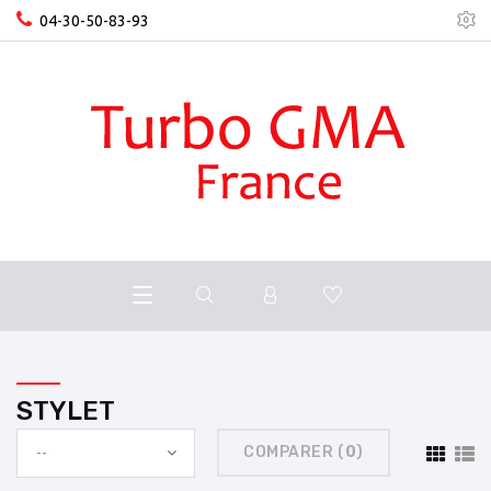
04-30-50-83-93
STYLET
COMPARER (
0
)
--