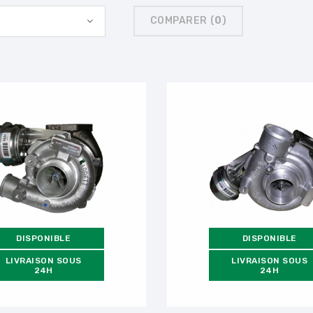
COMPARER (
0
)
DISPONIBLE
DISPONIBLE
LIVRAISON SOUS
LIVRAISON SOUS
24H
24H