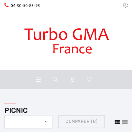
04-30-50-83-93
PICNIC
COMPARER (
0
)
--