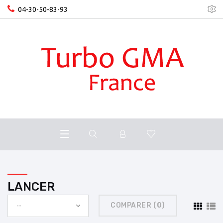
04-30-50-83-93
LANCER
COMPARER (
0
)
--