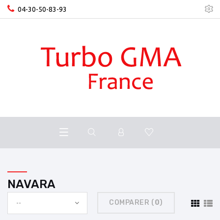
04-30-50-83-93
NAVARA
COMPARER (
0
)
--