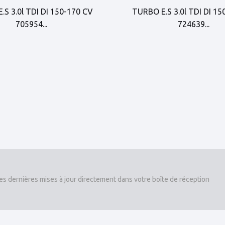
.S 3.0l TDI DI 150-170 CV
TURBO E.S 3.0l TDI DI 15
705954...
724639...
es dernières mises à jour directement dans votre boîte de réception