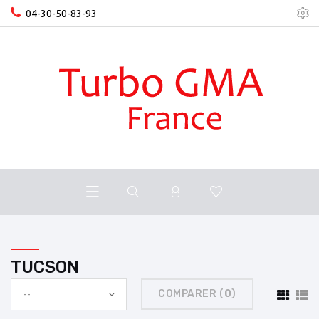
04-30-50-83-93
TUCSON
COMPARER (
0
)
--