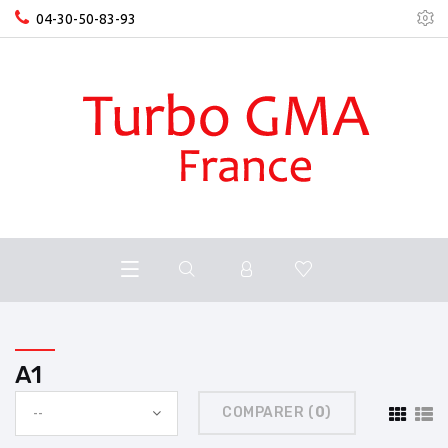
04-30-50-83-93
A1
COMPARER (
0
)
--