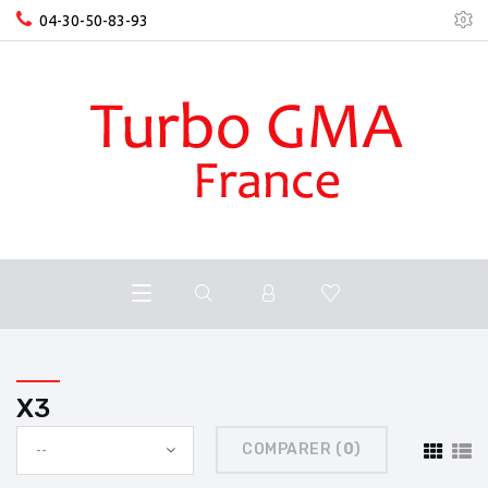
04-30-50-83-93
X3
COMPARER (
0
)
--