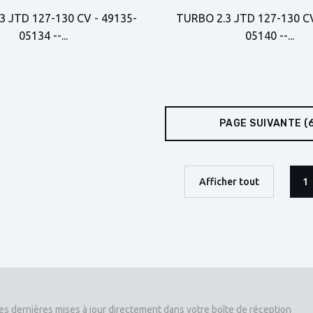
3 JTD 127-130 CV - 49135-
TURBO 2.3 JTD 127-130 CV
05134 --...
05140 --...
PAGE SUIVANTE
(
Afficher tout
1
es dernières mises à jour directement dans votre boîte de réception