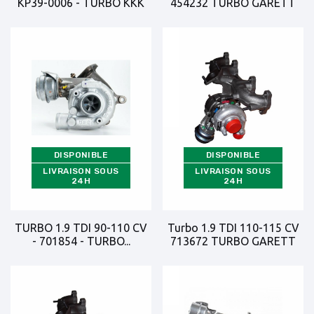
KP39-0006 - TURBO KKK
454232 TURBO GARETT
DISPONIBLE
DISPONIBLE
LIVRAISON SOUS
LIVRAISON SOUS
24H
24H
TURBO 1.9 TDI 90-110 CV
Turbo 1.9 TDI 110-115 CV
- 701854 - TURBO...
713672 TURBO GARETT