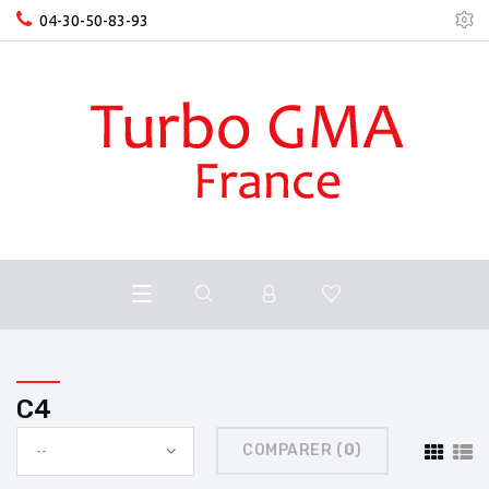
04-30-50-83-93
C4
COMPARER (
0
)
--