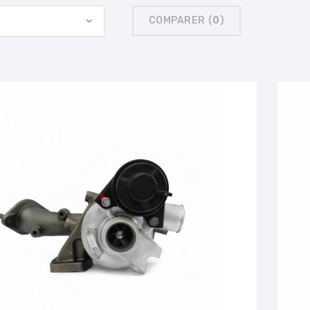
COMPARER (
0
)