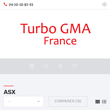
04-30-50-83-93
ASX
COMPARER (
0
)
--