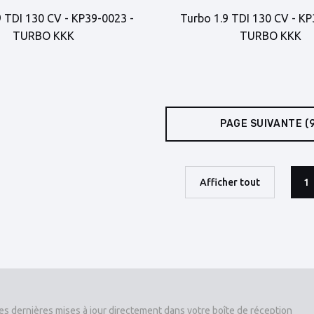
9 TDI 130 CV - KP39-0023 -
Turbo 1.9 TDI 130 CV - KP
TURBO KKK
TURBO KKK
PAGE SUIVANTE
(
Afficher tout
1
es dernières mises à jour directement dans votre boîte de réception