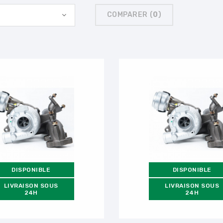
COMPARER (
0
)
DISPONIBLE
DISPONIBLE
LIVRAISON SOUS
LIVRAISON SOUS
24H
24H