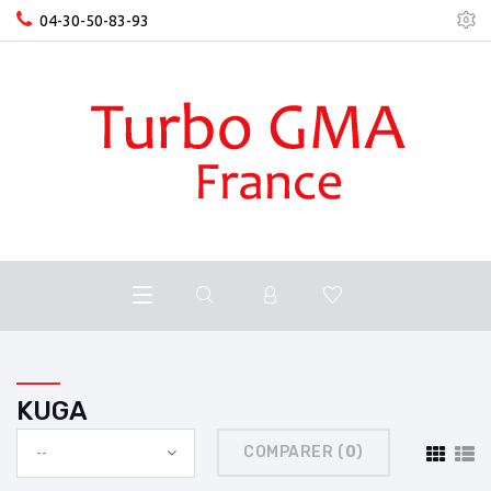
04-30-50-83-93
KUGA
COMPARER (
0
)
--