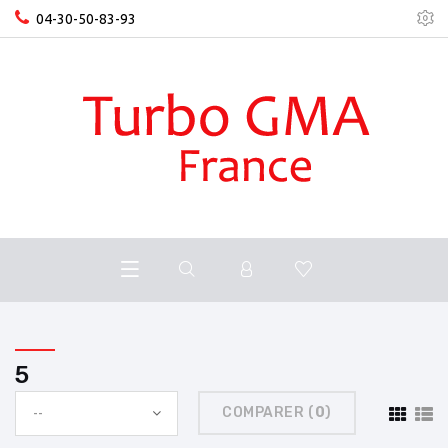
04-30-50-83-93
5
COMPARER (
0
)
--