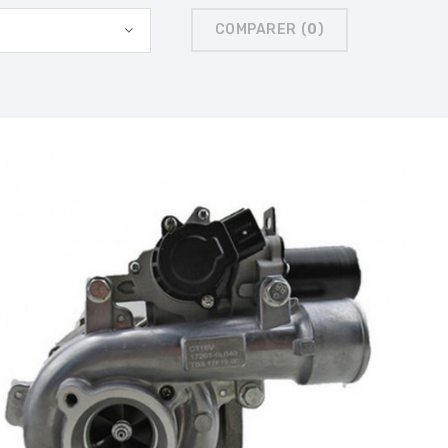
COMPARER (
0
)