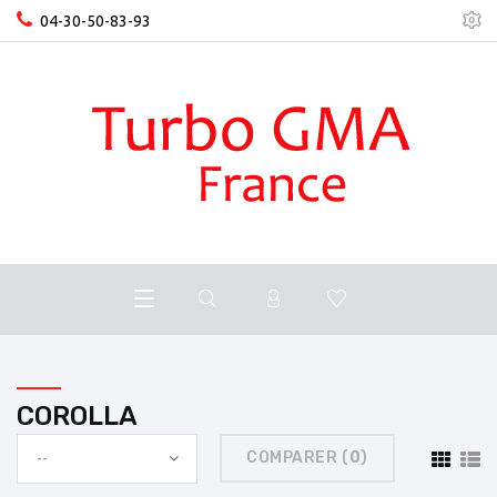
04-30-50-83-93
COROLLA
COMPARER (
0
)
--