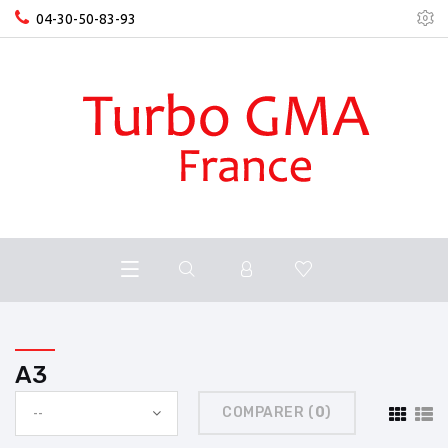
04-30-50-83-93
A3
COMPARER (
0
)
--